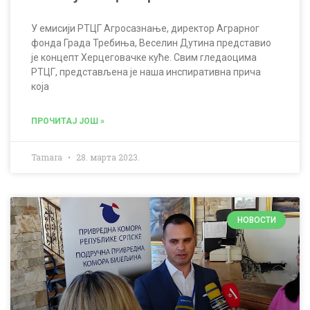
У емисији РТЦГ Агросазнање, директор Аграрног
фонда Града Требиња, Веселин Дутина представио
је концепт Херцеговачке куће. Свим гледаоцима
РТЦГ, представљена је наша инспиративна прича
која
ПРОЧИТАЈ ЈОШ »
Tamara
28. марта 2023.
НОВОСТИ