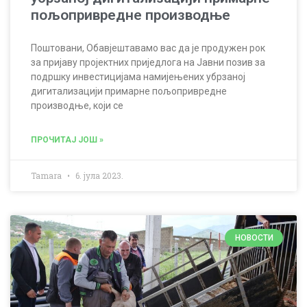
пољопривредне производње
Поштовани, Обавјештавамо вас да је продужен рок
за пријаву пројектних приједлога на Јавни позив за
подршку инвестицијама намијењених убрзаној
дигитализацији примарне пољопривредне
производње, који се
ПРОЧИТАЈ ЈОШ »
Tamara
6. јула 2023.
НОВОСТИ