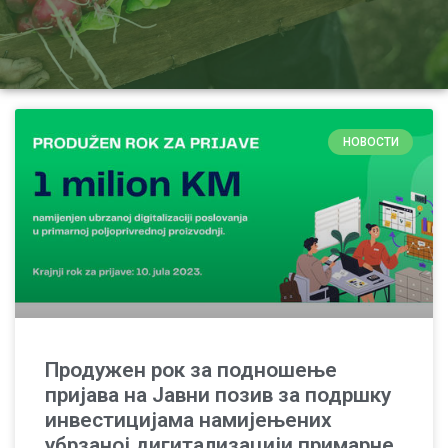
НОВОСТИ
Продужен рок за подношење
пријава на Јавни позив за подршку
инвестицијама намијењених
убрзаној дигитализацији примарне