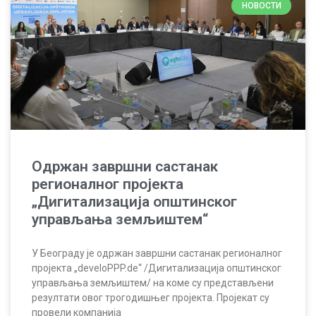
НОВОСТИ
Одржан завршни састанак
регионалног пројекта
„Дигитализација општинског
управљања земљиштем“
У Београду је одржан завршни састанак регионалног
пројекта „develoPPP.de“ /Дигитализација општинског
управљања земљиштем/ на коме су представљени
резултати овог трогодишњег пројекта. Пројекат су
провели компанија