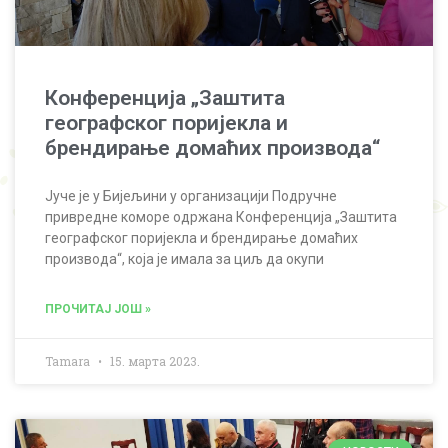
Конференција „Заштита
географског поријекла и
брендирање домаћих производа“
Јуче је у Бијељини у организацији Подручне
привредне коморе одржана Конференција „Заштита
геогрaфског поријекла и брендирање домаћих
производа“, која је имала за циљ да окупи
ПРОЧИТАЈ ЈОШ »
Tamara
15. марта 2023.