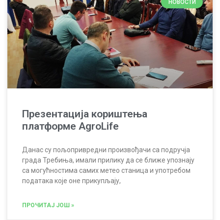
НОВОСТИ
Презентација кориштења
платформе AgroLife
Данас су пољопривредни произвођачи са подручја
града Требиња, имали прилику да се ближе упознају
са могућностима самих метео станица и употребом
података које оне прикупљају,
ПРОЧИТАЈ ЈОШ »