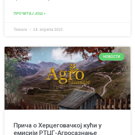
ПРОЧИТАЈ ЈОШ »
Tamara
24. априла 2023.
НОВОСТИ
Прича о Херцеговачкој кући у
емисији РТЦГ-Агросазнање