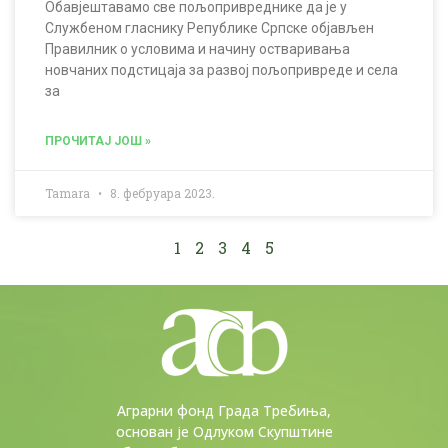
Обавјештавамо све пољопривреднике да је ​у
Службеном гласнику Републике Српске објављен
Правилник о условима и начину остваривања
новчаних подстицаја за развој пољопривреде и села
за
ПРОЧИТАЈ ЈОШ »
Tamara
8. фебруара 2023.
1
2
3
4
5
Аграрни фонд Града Требиња,
основан је Одлуком Скупштине