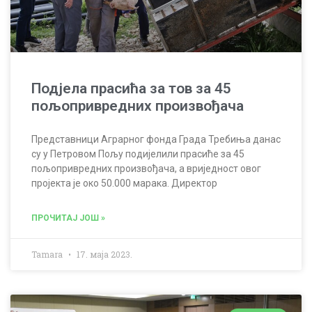
Подјела прасића за тов за 45
пољопривредних произвођача
Представници Аграрног фонда Града Требиња данас
су у Петровом Пољу подијелили прасиће за 45
пољопривредних произвођача, а вриједност овог
пројекта је око 50.000 марака. Директор
ПРОЧИТАЈ ЈОШ »
Tamara
17. маја 2023.