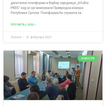
дигиталне платформе и Вајбер заједнице „InfoBiz
PKRS“ коју је организовала Привредна комора
Републике Српске. Платформа ће служити за
ПРОЧИТАЈ ЈОШ »
Tamara
21. фебруара 2023.
НОВОСТИ