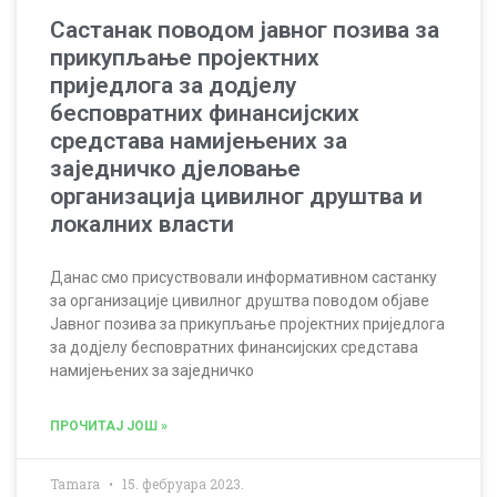
Састанак поводом јавног позива за
прикупљање пројектних
приједлога за додјелу
бесповратних финансијских
средстава намијењених за
заједничко дјеловање
организација цивилног друштва и
локалних власти
Данас смо присуствовали информативном састанку
за организације цивилног друштва поводом објаве
Јавног позива за прикупљање пројектних приједлога
за додјелу бесповратних финансијских средстава
намијењених за заједничко
ПРОЧИТАЈ ЈОШ »
Tamara
15. фебруара 2023.