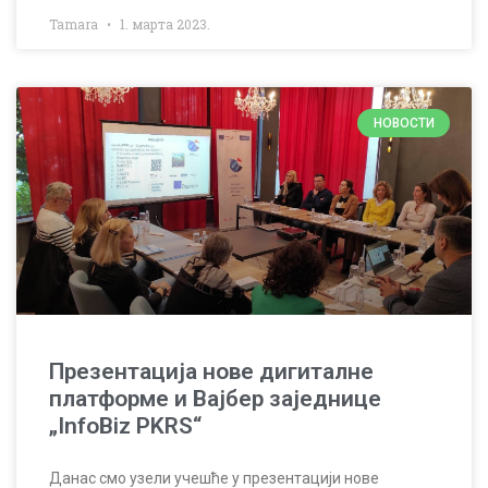
Tamara
1. марта 2023.
НОВОСТИ
Презентација нове дигиталне
платформе и Вајбер заједнице
„InfoBiz PKRS“
Данас смо узели учешће у презентацији нове