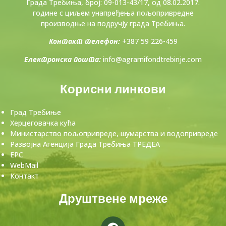
Града Требиња, број: 09-013-43/17, од 08.02.2017.
године с циљем унапређења пољопривредне
производње на подручју града Требиња.
Контакт телефон:
+387 59 226-459
Електронска пошта:
info@agrarnifondtrebinje.com
Корисни линкови
Град Требиње
Херцеговачка кућа
Министарство пољопривреде, шумарства и водопривреде
Развојна Агенција Града Требиња ТРЕДЕА
ЕРС
WebMail
Контакт
Друштвене мреже