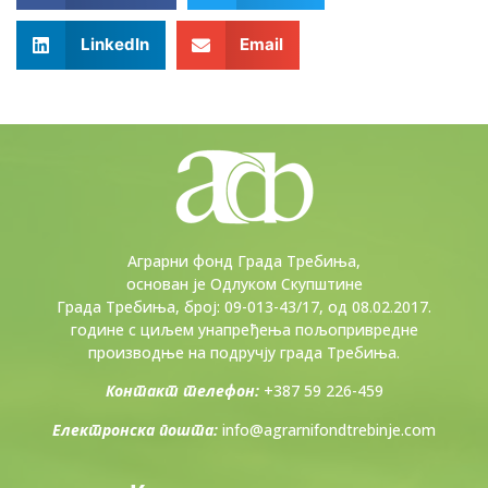
LinkedIn
Email
Аграрни фонд Града Требиња,
основан је Одлуком Скупштине
Града Требиња, број: 09-013-43/17, од 08.02.2017.
године с циљем унапређења пољопривредне
производње на подручју града Требиња.
Контакт телефон:
+387 59 226-459
Електронска пошта:
info@agrarnifondtrebinje.com