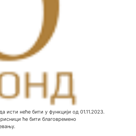
 исти неће бити у функцији од 01.11.2023.
орисници ће бити благовремено
евању.