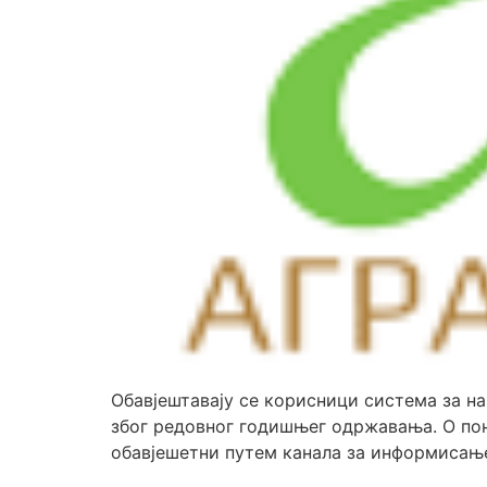
Обавјештавају се корисници система за на
због редовног годишњег одржавања. О по
обавјешетни путем канала за информисање